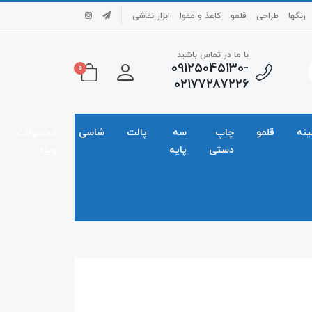
رنگها
طراحی
قلمو
کاغذ و مقوا
ابزار نقاشی
با ما در تماس باشید
09125045130-
0
02177287226
ینه
قلمو
چاپ
سه
پالت
شاسی
محصولات
دستی
پایه
ویژه