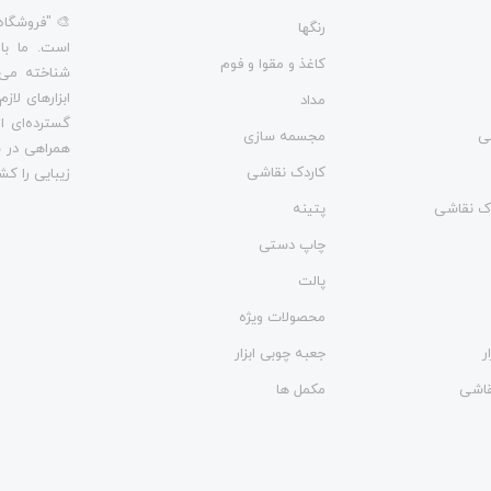
🎨 "فروشگاه
رنگها
است. ما با
کاغذ و مقوا و فوم
شناخته می‌
ابزارهای لاز
مداد
گسترده‌ای از
ی
مجسمه سازی
همراهی در س
کاردک نقاشی
زیبایی را کش
وک نقاشی
پتینه
چاپ دستی
پالت
محصولات ویژه
ر
جعبه چوبی ابزار
نقاشی
مکمل ها