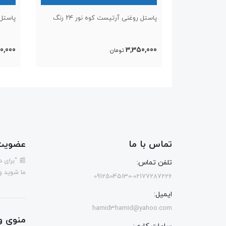
پاستل روغنی‌ آرتیست کوه نور ۲۴ رنگ‌
پاستل ر
90,000
3,350,000
تومان
تماس با ما
عضویت 
📰 "برای 
تلفن تماس:
ما شوید و
09125045130-02177287226
ایمیل:
hamid3hamid@yahoo.com
منوی و