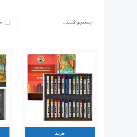
م
خرید