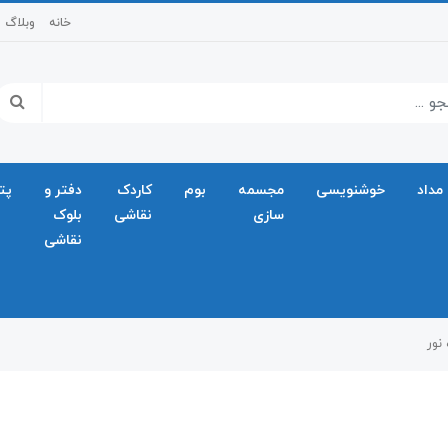
خانه
وبلاگ
مداد
خوشنویسی
مجسمه
بوم
کاردک
دفتر و
پت
سازی
نقاشی
بلوک
نقاشی
نور