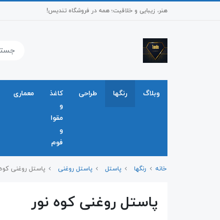
هنر، زیبایی و خلاقیت؛ همه در فروشگاه تندیس!
وبلاگ
رنگها
طراحی
کاغذ
معماری
و
مقوا
و
فوم
خانه
رنگها
پاستل
پاستل روغنی
پاستل روغنی کوه 
پاستل روغنی کوه نور