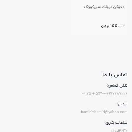
محوکن درونت سایزکوچک
155,000
تومان
تماس با ما
تلفن تماس:
09125045130-02177287226
ایمیل:
hamid3hamid@yahoo.com
ساعات کاری:
۹/۳۰الی ۲۱