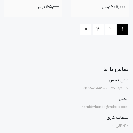
165,000
205,000
تومان
تومان
3
2
1
تماس با ما
تلفن تماس:
09125045130-02177287226
ایمیل:
hamid3hamid@yahoo.com
ساعات کاری:
۹/۳۰الی ۲۱