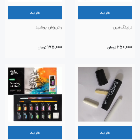
خرید
خرید
ترلینگ‌هیرو
واتربراش یوشیدا
175,000
250,000
تومان
تومان
خرید
خرید