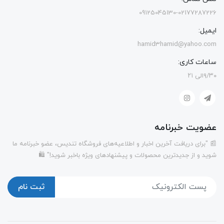
09125045130-02177287226
ایمیل:
hamid3hamid@yahoo.com
ساعات کاری:
۹/۳۰الی ۲۱
عضویت خبرنامه
📰 "برای دریافت آخرین اخبار و اطلاعیه‌های فروشگاه تندیس، عضو خبرنامه ما
شوید و از جدیدترین محصولات و پیشنهادهای ویژه باخبر شوید!" 🛍️
ثبت نام