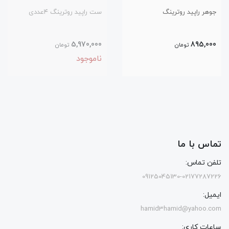
جوهر راپید روترینگ
ست راپید روترینگ ۴عددی
5,970,000
895,000
تومان
تومان
ناموجود
تماس با ما
تلفن تماس:
09125045130-02177287226
ایمیل:
hamid3hamid@yahoo.com
ساعات کاری: