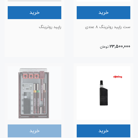
خرید
خرید
ست راپید روترینگ ۸ عددی
راپید روترینگ
23,500,000
تومان
خرید
خرید