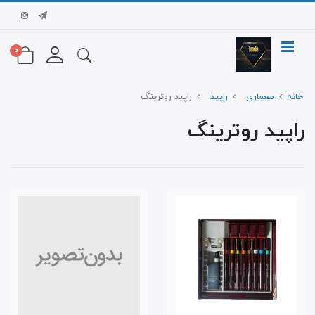
0
خانه
معماری
راپید
راپید روترینگ
راپید روترینگ