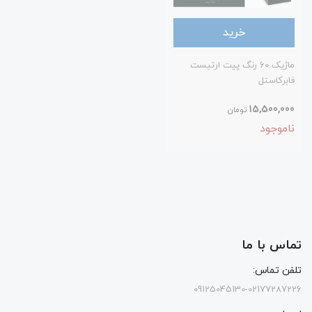
خرید
ماژیک ۶۰ رنگ پیت ارتیست
فابرکاستل
15,500,000
تومان
ناموجود
تماس با ما
تلفن تماس:
09125045130-02177287226