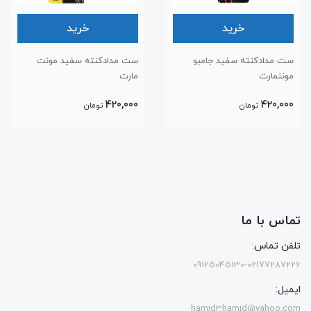
خرید
خرید
ست مدادکنته سفید جامبو
ست مدادکنته سفید مونت
مونتمارت
مارت
420,000
420,000
تومان
تومان
تماس با ما
تلفن تماس:
09125045130-02177287226
ایمیل:
hamid3hamid@yahoo.com