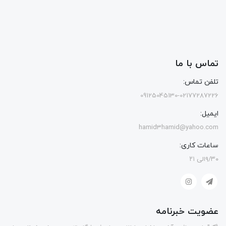
تماس با ما
تلفن تماس:
09125045130-02177287226
ایمیل:
hamid3hamid@yahoo.com
ساعات کاری:
۹/۳۰الی ۲۱
عضویت خبرنامه