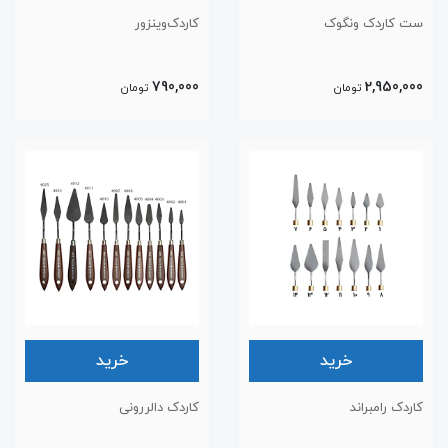
ست کاردک ونگوک
کاردک‌وینزور
790,000
2,950,000
تومان
تومان
خرید
خرید
کاردک رامبراند
کاردک دالررونی