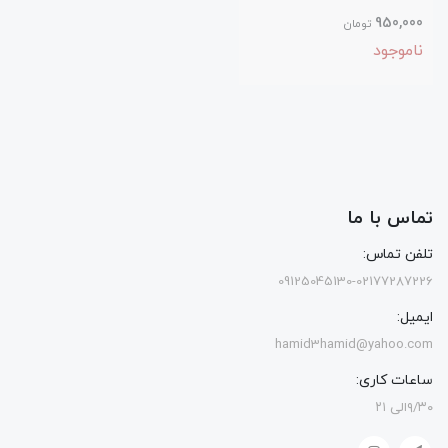
950,000
تومان
ناموجود
تماس با ما
تلفن تماس:
09125045130-02177287226
ایمیل:
hamid3hamid@yahoo.com
ساعات کاری:
۹/۳۰الی ۲۱