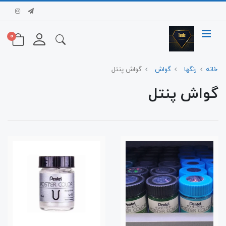
0
خانه
رنگها
گواش
گواش پنتل
گواش پنتل