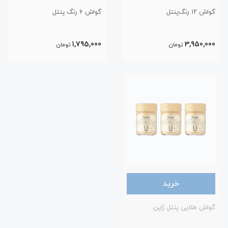
گواش ۱۲ رنگ‌پنتل
گواش ۶ رنگ پنتل
1,795,000
3,950,000
تومان
تومان
خرید
گواش طلایی پنتل ژاپن