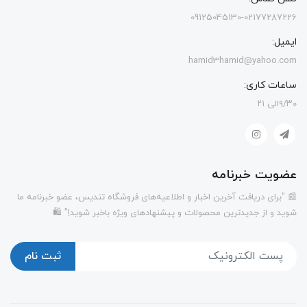
09125045130-02177287226
ایمیل:
hamid3hamid@yahoo.com
ساعات کاری:
۹/۳۰الی ۲۱
عضویت خبرنامه
📰 "برای دریافت آخرین اخبار و اطلاعیه‌های فروشگاه تندیس، عضو خبرنامه ما
شوید و از جدیدترین محصولات و پیشنهادهای ویژه باخبر شوید!" 🛍️
ثبت نام