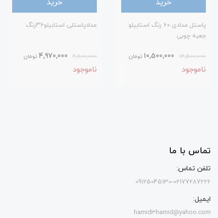
خرید
خرید
پاستل مدادی ۶۰ رنگ استابیلو
مدادپاستلی استابیلو۳۶رنگ
جعبه چوبی
4,970,000
10,500,000
12,500,000
تومان
6,800,000
تومان
ناموجود
ناموجود
تماس با ما
تلفن تماس:
09125045130-02177287226
ایمیل:
hamid3hamid@yahoo.com