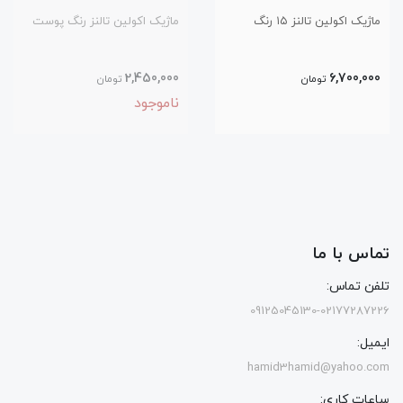
ماژیک اکولین تالنز ۱۵ رنگ
ماژیک اکولین تالنز رنگ‌ پوست
2,450,000
6,700,000
تومان
تومان
ناموجود
تماس با ما
تلفن تماس:
09125045130-02177287226
ایمیل:
hamid3hamid@yahoo.com
ساعات کاری: