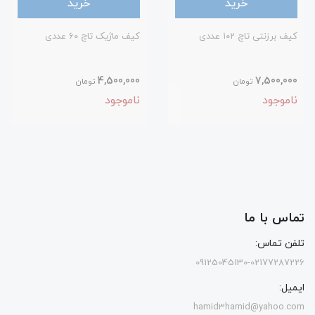
خرید
خرید
کیف برزنتی تاچ ۱۰2 عددی
کیف ماژیک تاچ ۶۰ عددی
4,500,000
7,500,000
تومان
تومان
ناموجود
ناموجود
تماس با ما
تلفن تماس:
09125045130-02177287226
ایمیل:
hamid3hamid@yahoo.com