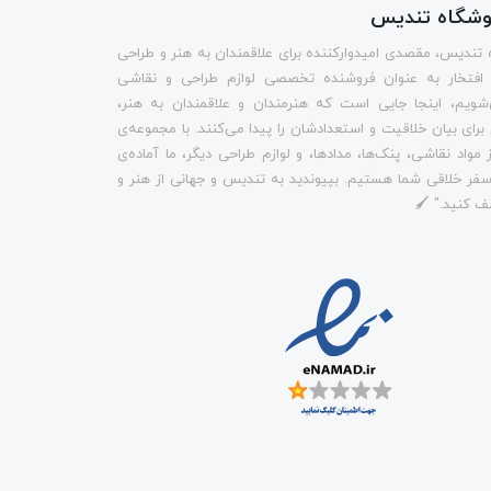
روشگاه تندیس
 تندیس، مقصدی امیدوارکننده برای علاقمندان به هنر و طراحی
 افتخار به عنوان فروشنده تخصصی لوازم طراحی و نقاشی
شویم، اینجا جایی است که هنرمندان و علاقمندان به هنر،
م برای بیان خلاقیت و استعدادشان را پیدا می‌کنند. با مجموعه‌ی
 مواد نقاشی، پنک‌ها، مدادها، و لوازم طراحی دیگر، ما آماده‌ی
فر خلاقی شما هستیم. بپیوندید به تندیس و جهانی از هنر و
ف کنید." 🖌️