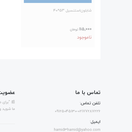
شابلون‌استنسیل ۵۳*۴۰
115,000
تومان
ناموجود
تماس با ما
عضویت 
📰 "برای 
تلفن تماس:
ما شوید و
09125045130-02177287226
ایمیل:
hamid3hamid@yahoo.com