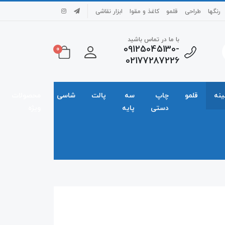
رنگها
طراحی
قلمو
کاغذ و مقوا
ابزار نقاشی
با ما در تماس باشید
09125045130-
0
02177287226
ینه
قلمو
چاپ
سه
پالت
شاسی
محصولات
دستی
پایه
ویژه