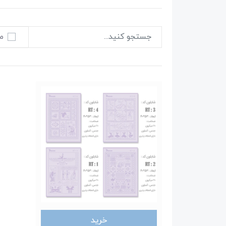
م
خرید