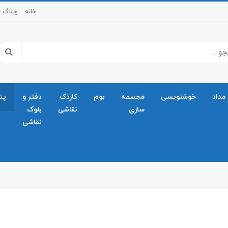
خانه
وبلاگ
مداد
خوشنویسی
مجسمه
بوم
کاردک
دفتر و
پت
سازی
نقاشی
بلوک
نقاشی