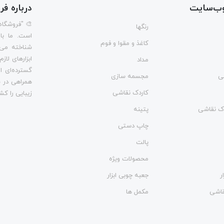
ب‌سایت
درباره ف
🎨 "فروشگاه
رنگها
است. ما با
کاغذ و مقوا و فوم
شناخته می‌
ابزارهای لاز
مداد
گسترده‌ای از
ی
مجسمه سازی
همراهی در س
کاردک نقاشی
زیبایی را کش
وک نقاشی
پتینه
چاپ دستی
پالت
محصولات ویژه
ر
جعبه چوبی ابزار
نقاشی
مکمل ها