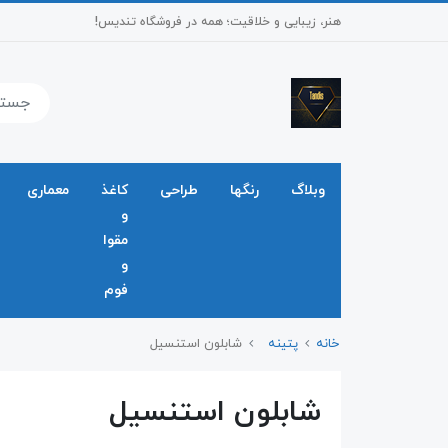
هنر، زیبایی و خلاقیت؛ همه در فروشگاه تندیس!
وبلاگ
رنگها
طراحی
کاغذ
معماری
و
مقوا
و
فوم
خانه
پتینه
شابلون استنسیل
شابلون استنسیل