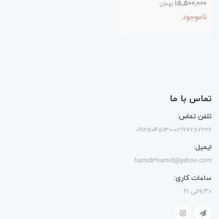
15,500,000
تومان
ناموجود
تماس با ما
تلفن تماس:
09125045130-02177287226
ایمیل:
hamid3hamid@yahoo.com
ساعات کاری:
۹/۳۰الی ۲۱