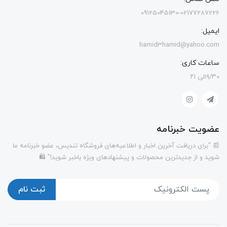
09125045130-02177287226
ایمیل:
hamid3hamid@yahoo.com
ساعات کاری:
۹/۳۰الی ۲۱
عضویت خبرنامه
📰 "برای دریافت آخرین اخبار و اطلاعیه‌های فروشگاه تندیس، عضو خبرنامه ما
شوید و از جدیدترین محصولات و پیشنهادهای ویژه باخبر شوید!" 🛍️
ثبت نام