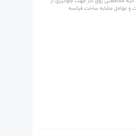
لیک وینزور 250 میل ایجاد لایه محافظتی روی کار جهت جلوگیری از
ت و عوامل مشابه ساخت فرانسه