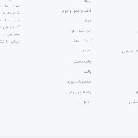
رنگها
است. ما با
کاغذ و مقوا و فوم
شناخته می‌
ابزارهای لاز
مداد
گسترده‌ای از
ی
مجسمه سازی
همراهی در س
کاردک نقاشی
زیبایی را کش
وک نقاشی
پتینه
چاپ دستی
پالت
محصولات ویژه
ر
جعبه چوبی ابزار
نقاشی
مکمل ها