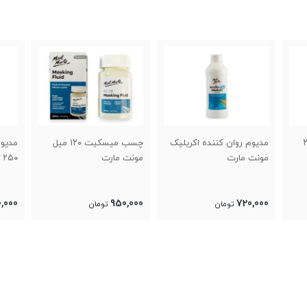
یک
چسب میسکیت ۱۲۰ میل
مدیوم براق اکریلیک وستا
وارنی
مونت مارت
۲۵۰ میل
هولبین ۰۰
0,000
470,000
950,000
تومان
تومان