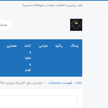
هنر، زیبایی و خلاقیت؛ همه در فروشگاه تندیس!
وبلاگ
رنگها
طراحی
کاغذ
معماری
و
مقوا
و
فوم
خانه
فهرست محصولات
وارنیش براق اکریلیک وینزور ۲۵۰ میل