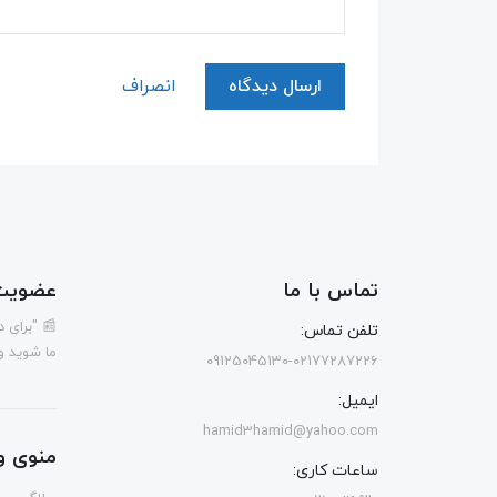
ارسال دیدگاه
انصراف
تماس با ما
عضویت 
📰 "برای 
تلفن تماس:
ما شوید و
09125045130-02177287226
ایمیل:
hamid3hamid@yahoo.com
منوی و
ساعات کاری: