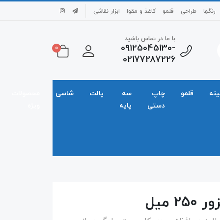
رنگها
طراحی
قلمو
کاغذ و مقوا
ابزار نقاشی
با ما در تماس باشید
09125045130-
0
02177287226
ینه
قلمو
چاپ
سه
پالت
شاسی
محصولات
دستی
پایه
ویژه
 میل