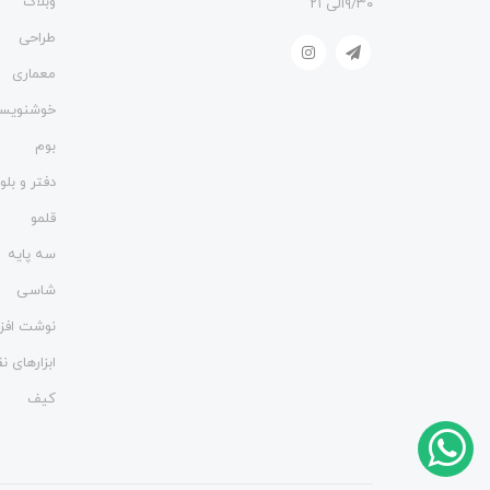
وبلاگ
۹/۳۰الی ۲۱
طراحی
معماری
خوشنویس
بوم
دفتر و بل
قلمو
سه پایه
شاسی
نوشت افزا
ابزارهای 
کیف