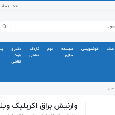
خانه
وبلاگ
مداد
خوشنویسی
مجسمه
بوم
کاردک
دفتر و
پت
سازی
نقاشی
بلوک
نقاشی
وارنیش براق اکریلیک وینزور ۲۵۰