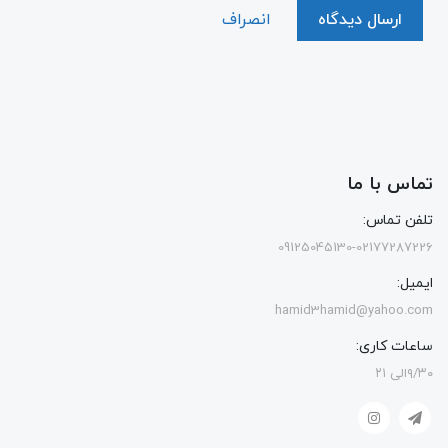
ارسال دیدگاه
انصراف
تماس با ما
تلفن تماس:
09125045130-02177287226
ایمیل:
hamid3hamid@yahoo.com
ساعات کاری:
۹/۳۰الی ۲۱