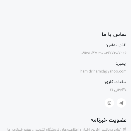
تماس با ما
تلفن تماس:
09125045130-02177287226
ایمیل:
hamid3hamid@yahoo.com
ساعات کاری:
۹/۳۰الی ۲۱
عضویت خبرنامه
📰 "برای دریافت آخرین اخبار و اطلاعیه‌های فروشگاه تندیس، عضو خبرنامه ما