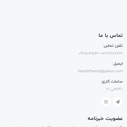
تماس با ما
تلفن تماس:
09125045130-02177287226
ایمیل:
hamid3hamid@yahoo.com
ساعات کاری:
۹/۳۰الی ۲۱
عضویت خبرنامه