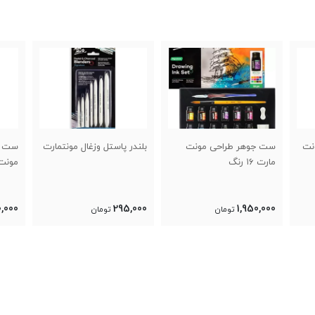
ت
بلندر پاستل وزغال مونتمارت
ست مدادکنته سفید جامبو
ست
مونت مارت
ما
00
250,000
295,000
تومان
تومان