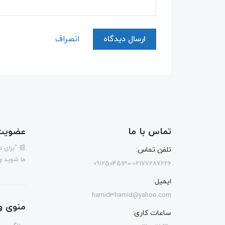
ارسال دیدگاه
انصراف
تماس با ما
عضویت 
📰 "برای 
تلفن تماس:
ما شوید و
09125045130-02177287226
ایمیل:
hamid3hamid@yahoo.com
منوی و
ساعات کاری: