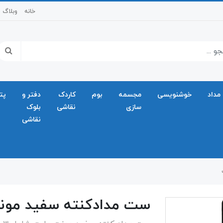
خانه
وبلاگ
مداد
خوشنویسی
مجسمه
بوم
کاردک
دفتر و
پت
سازی
نقاشی
بلوک
نقاشی
ست مدادکنته سفید مون