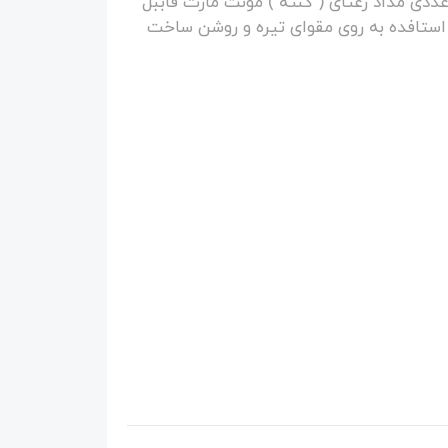
 مداد کنته سفید مونت مارت شامل 3 عددی مداد زعتای ( کنته ) مونت مارت قاببل
 استافده به روی مقوای تیره و روشن ساخت