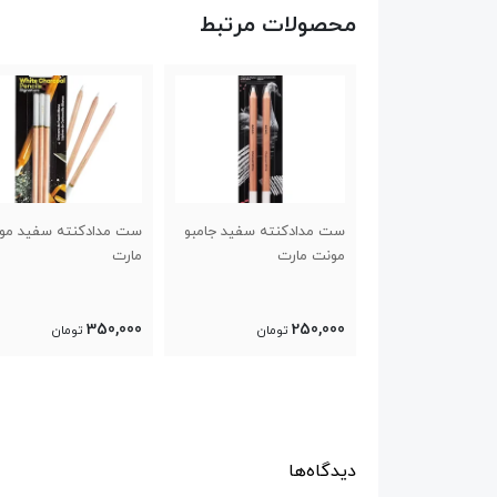
محصولات مرتبط
دکنته سفید جامبو
ست مدادکنته سفید مونت
ست جوهر طراحی مون
مارت
مارت
مارت ۱۶ رنگ
1,950,000
350,000
25
تومان
تومان
تومان
دیدگاه‌ها