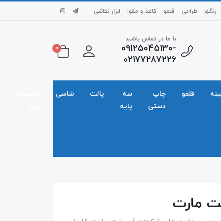
رنگها
طراحی
قلمو
کاغذ و مقوا
ابزار نقاشی
با ما در تماس باشید
09125045130-
0
02177287226
ینه
قلمو
چاپ
سه
پالت
شاسی
محصولات
دستی
پایه
ویژه
ت مارت