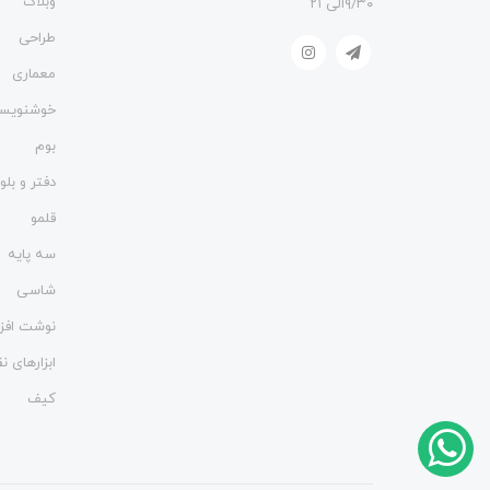
وبلاگ
۹/۳۰الی ۲۱
طراحی
معماری
خوشنویس
بوم
دفتر و بل
قلمو
سه پایه
شاسی
نوشت افزا
ابزارهای 
کیف