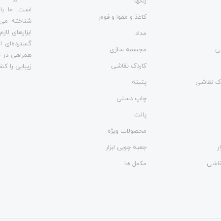
رنگها
است. ما با
کاغذ و مقوا و فوم
شناخته می‌
ابزارهای لاز
مداد
گسترده‌ای از
ی
مجسمه سازی
همراهی در س
کاردک نقاشی
زیبایی را کش
وک نقاشی
پتینه
چاپ دستی
پالت
محصولات ویژه
ر
جعبه چوبی ابزار
نقاشی
مکمل ها