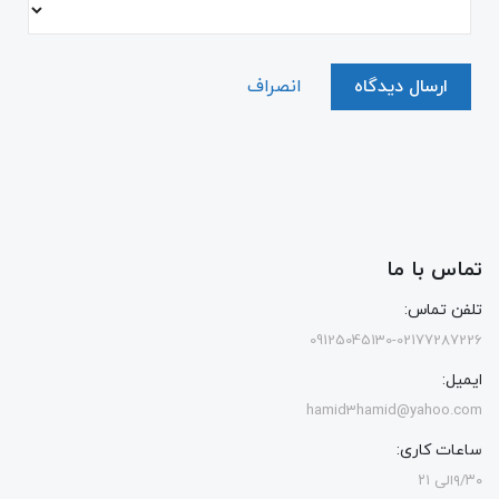
ارسال دیدگاه
انصراف
تماس با ما
تلفن تماس:
09125045130-02177287226
ایمیل:
hamid3hamid@yahoo.com
ساعات کاری:
۹/۳۰الی ۲۱