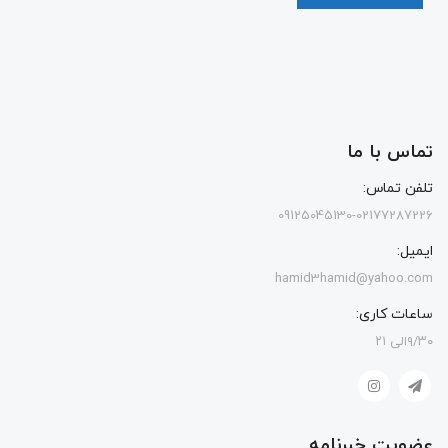
تماس با ما
تلفن تماس:
09125045130-02177287226
ایمیل:
hamid3hamid@yahoo.com
ساعات کاری:
۹/۳۰الی ۲۱
عضویت خبرنامه