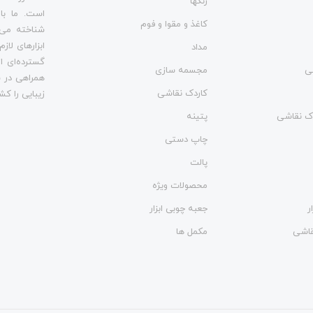
رنگها
است. ما با
کاغذ و مقوا و فوم
شناخته می‌
ابزارهای لاز
مداد
گسترده‌ای از
ی
مجسمه سازی
همراهی در س
کاردک نقاشی
زیبایی را کش
وک نقاشی
پتینه
چاپ دستی
پالت
محصولات ویژه
ر
جعبه چوبی ابزار
نقاشی
مکمل ها