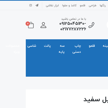
رنگها
طراحی
قلمو
کاغذ و مقوا
ابزار نقاشی
با ما در تماس باشید
09125045130-
0
02177287226
ینه
قلمو
چاپ
سه
پالت
شاسی
محصولات
دستی
پایه
ویژه