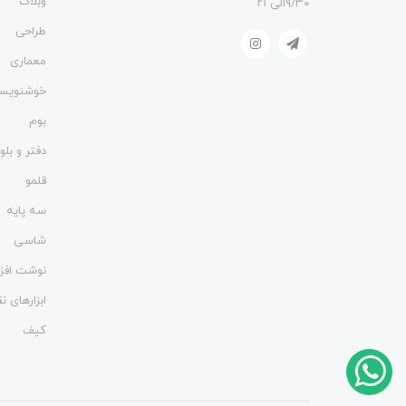
وبلاگ
۹/۳۰الی ۲۱
طراحی
معماری
خوشنویس
بوم
دفتر و بل
قلمو
سه پایه
شاسی
نوشت افزا
ابزارهای 
کیف