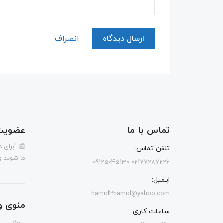
ارسال دیدگاه
انصراف
تماس با ما
عضویت 
📰 "برای 
تلفن تماس:
ما شوید و
09125045130-02177287226
ایمیل:
hamid3hamid@yahoo.com
منوی و
ساعات کاری: