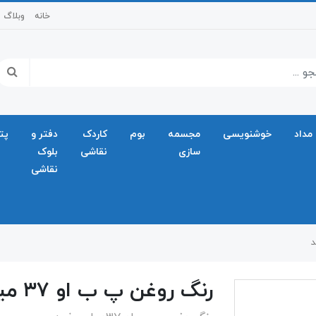
خانه
وبلاگ
مداد
خوشنویسی
مجسمه
بوم
کاردک
دفتر و
پت
سازی
نقاشی
بلوک
نقاشی
رنگ روغن پ ب او ۳۷ میل سفید