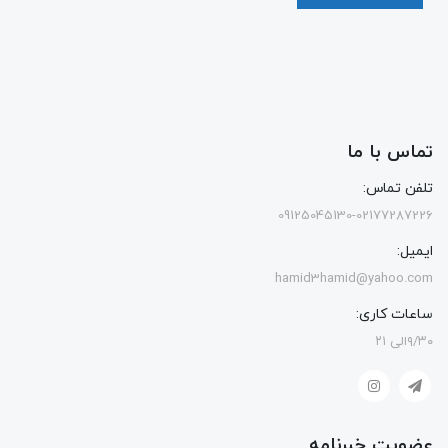
تماس با ما
تلفن تماس:
09125045130-02177287226
ایمیل:
hamid3hamid@yahoo.com
ساعات کاری:
۹/۳۰الی ۲۱
عضویت خبرنامه