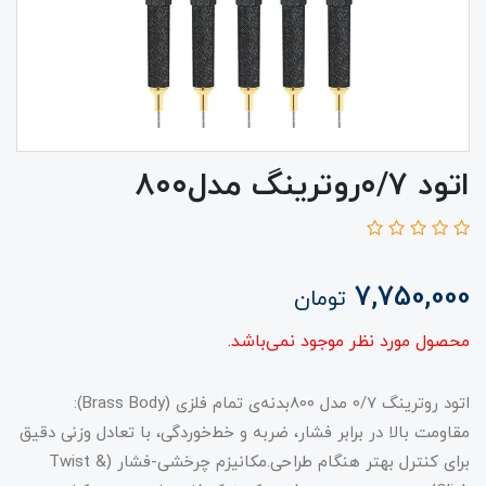
اتود ۰/۷روترینگ مدل۸۰۰
7,750,000
تومان
محصول مورد نظر موجود نمی‌باشد.
اتود روترینگ 0/7 مدل 800بدنه‌ی تمام فلزی (Brass Body):
مقاومت بالا در برابر فشار، ضربه و خط‌خوردگی، با تعادل وزنی دقیق
برای کنترل بهتر هنگام طراحی.مکانیزم چرخشی-فشار (Twist &