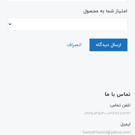
امتیاز شما به محصول
ارسال دیدگاه
انصراف
تماس با ما
تلفن تماس:
09125045130-02177287226
ایمیل:
hamid3hamid@yahoo.com