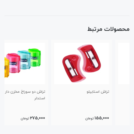
محصولات مرتبط
تراش استابیلو
تراش دو سوراخ مخزن دار رنگی
استدلر
275,000
155,000
تومان
تومان