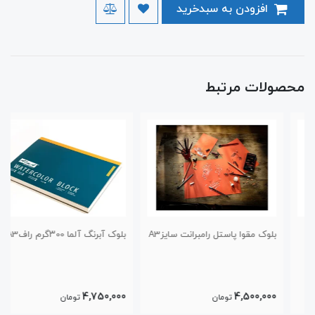
افزودن به سبدخرید
محصولات مرتبط
بلوک مقوا پاستل رامبرانت سایزA3
بلوک آبرنگ آلما ۳00گرم رافA3
4,750,000
4,500,000
تومان
تومان