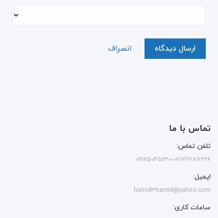
ارسال دیدگاه
انصراف
تماس با ما
تلفن تماس:
09125045130-02177287226
ایمیل:
hamid3hamid@yahoo.com
ساعات کاری: