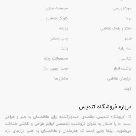
خوشنویسی
مجسمه سازی
بوم
کاردک نقاشی
دفتر و بلوک نقاشی
پتینه
قلمو
چاپ دستی
سه پایه
پالت
شاسی
محصولات ویژه
نوشت افزار
جعبه چوبی ابزار
ابزارهای نقاشی
مکمل ها
کیف
درباره فروشگاه تندیس
🎨 "فروشگاه تندیس، مقصدی امیدوارکننده برای علاقمندان به هنر و طراحی
است. ما با افتخار به عنوان فروشنده تخصصی لوازم طراحی و نقاشی شناخته
می‌شویم، اینجا جایی است که هنرمندان و علاقمندان به هنر، ابزارهای لازم