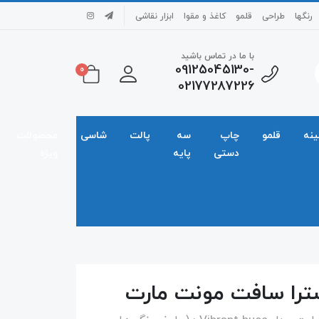
رنگها
طراحی
قلمو
کاغذ و مقوا
ابزار نقاشی
با ما در تماس باشید
09125045130-
0
02177287226
ینه
قلمو
چاپ
سه
پالت
شاسی
محصولات
دستی
پایه
ویژه