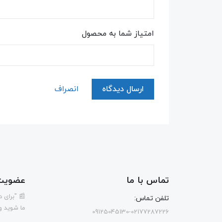
امتیاز شما به محصول
ارسال دیدگاه
انصراف
تماس با ما
عضویت 
📰 "برای 
تلفن تماس:
ما شوید و
09125045130-02177287226