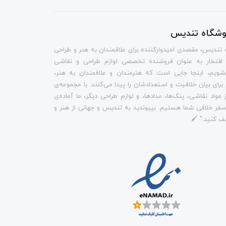
روشگاه تندیس
 تندیس، مقصدی امیدوارکننده برای علاقمندان به هنر و طراحی
 افتخار به عنوان فروشنده تخصصی لوازم طراحی و نقاشی
شویم، اینجا جایی است که هنرمندان و علاقمندان به هنر،
م برای بیان خلاقیت و استعدادشان را پیدا می‌کنند. با مجموعه‌ی
 مواد نقاشی، پنک‌ها، مدادها، و لوازم طراحی دیگر، ما آماده‌ی
فر خلاقی شما هستیم. بپیوندید به تندیس و جهانی از هنر و
ف کنید." 🖌️