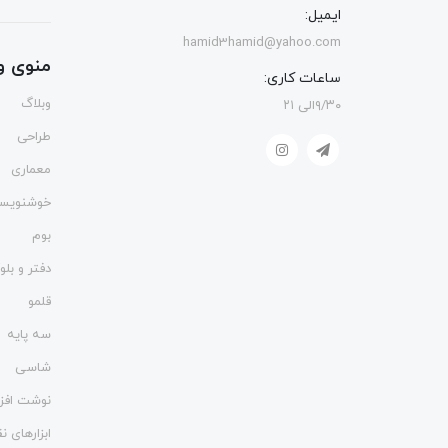
ایمیل:
hamid3hamid@yahoo.com
منوی و
ساعات کاری:
وبلاگ
۹/۳۰الی ۲۱
طراحی
معماری
خوشنویس
بوم
دفتر و بل
قلمو
سه پایه
شاسی
نوشت افزا
ابزارهای 