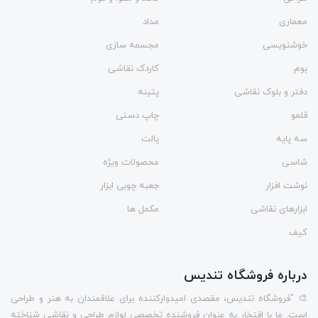
معماری
مداد
خوشنویسی
مجسمه سازی
بوم
کاردک نقاشی
دفتر و بلوک نقاشی
پتینه
قلمو
چاپ دستی
سه پایه
پالت
شاسی
محصولات ویژه
نوشت افزار
جعبه چوبی ابزار
ابزارهای نقاشی
مکمل ها
کیف
درباره فروشگاه تندیس
🎨 "فروشگاه تندیس، مقصدی امیدوارکننده برای علاقمندان به هنر و طراحی
است. ما با افتخار به عنوان فروشنده تخصصی لوازم طراحی و نقاشی شناخته