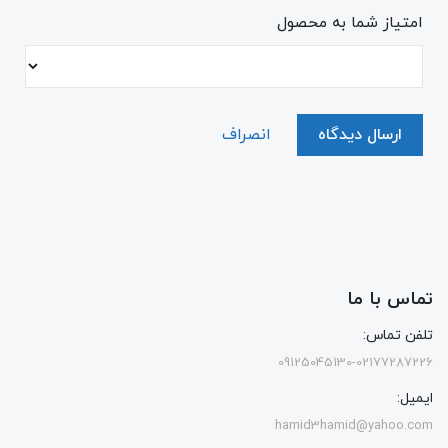
امتیاز شما به محصول
ارسال دیدگاه
انصراف
تماس با ما
تلفن تماس:
09125045130-02177287226
ایمیل:
hamid3hamid@yahoo.com