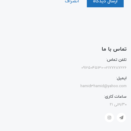
ارسال دیدگاه
انصراف
تماس با ما
تلفن تماس:
09125045130-02177287226
ایمیل:
hamid3hamid@yahoo.com
ساعات کاری:
۹/۳۰الی ۲۱