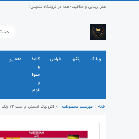
هنر، زیبایی و خلاقیت؛ همه در فروشگاه تندیس!
وبلاگ
رنگها
طراحی
کاغذ
معماری
و
مقوا
و
فوم
خانه
فهرست محصولات
اکرولیک امستردام ست ۷۲ رنگ