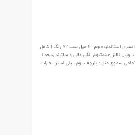
اکریلیک آمستردام ست 72 رنگ اکریلیک آمستردامسری استانداردحجم 20 میل ست 72 رنگ ( کامل
ال تالنز هلندتنوع رنگی عالی و ساتانداردبعد از
 سطوح مثل ؛ پارچه ، بوم ، پلی استر ، فلزات