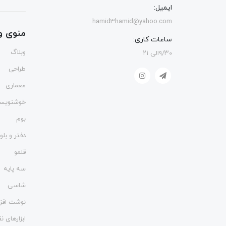
ایمیل:
hamid3hamid@yahoo.com
منوی و
ساعات کاری:
وبلاگ
۹/۳۰الی ۲۱
طراحی
معماری
خوشنویس
بوم
دفتر و بل
قلمو
سه پایه
شاسی
نوشت افزا
ابزارهای 