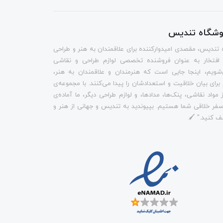
روشگاه تندیس
 تندیس، مقصدی امیدوارکننده برای علاقمندان به هنر و طراحی
 افتخار به عنوان فروشنده تخصصی لوازم طراحی و نقاشی
شویم، اینجا جایی است که هنرمندان و علاقمندان به هنر،
م برای بیان خلاقیت و استعدادشان را پیدا می‌کنند. با مجموعه‌ی
 مواد نقاشی، پنک‌ها، مدادها، و لوازم طراحی دیگر، ما آماده‌ی
فر خلاقی شما هستیم. بپیوندید به تندیس و جهانی از هنر و
ف کنید." 🖌️