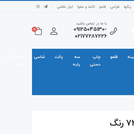
رنگها
طراحی
قلمو
کاغذ و مقوا
ابزار نقاشی
با ما در تماس باشید
09125045130-
0
02177287226
ینه
قلمو
چاپ
سه
پالت
شاسی
محصولات
دستی
پایه
ویژه