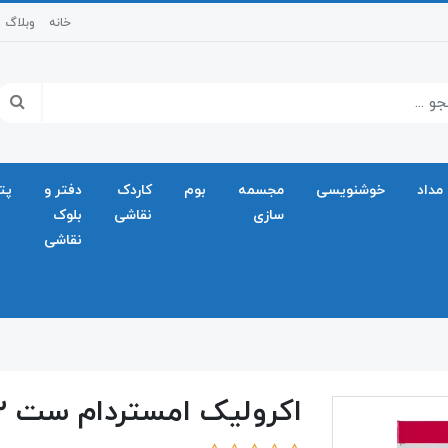
خانه
وبلاگ
مداد
خوشنویسی
مجسمه
بوم
کاردک
دفتر و
پت
سازی
نقاشی
بلوک
نقاشی
اکرولیک امستردام ست ۷۲ رنگ