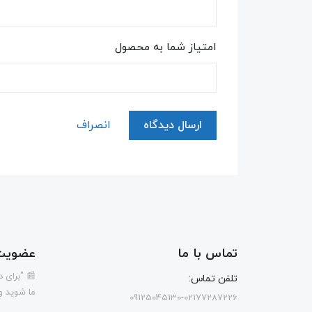
امتیاز شما به محصول
ارسال دیدگاه
انصراف
تماس با ما
عضویت 
📰 "برای 
تلفن تماس:
ما شوید و
09125045130-02177287226