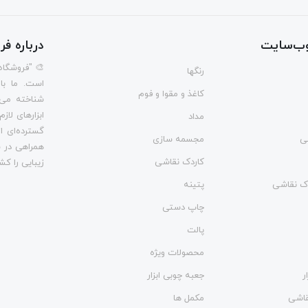
ب‌سایت
درباره ف
🎨 "فروشگاه
رنگها
است. ما با
کاغذ و مقوا و فوم
شناخته می‌
ابزارهای لاز
مداد
گسترده‌ای از
ی
مجسمه سازی
همراهی در س
کاردک نقاشی
زیبایی را کش
وک نقاشی
پتینه
چاپ دستی
پالت
محصولات ویژه
ر
جعبه چوبی ابزار
نقاشی
مکمل ها