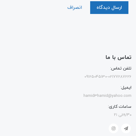
ارسال دیدگاه
انصراف
تماس با ما
تلفن تماس:
09125045130-02177287226
ایمیل:
hamid3hamid@yahoo.com
ساعات کاری:
۹/۳۰الی ۲۱