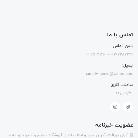
تماس با ما
تلفن تماس:
09125045130-02177287226
ایمیل:
hamid3hamid@yahoo.com
ساعات کاری:
۹/۳۰الی ۲۱
عضویت خبرنامه
📰 "برای دریافت آخرین اخبار و اطلاعیه‌های فروشگاه تندیس، عضو خبرنامه ما