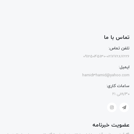
تماس با ما
تلفن تماس:
09125045130-02177287226
ایمیل:
hamid3hamid@yahoo.com
ساعات کاری:
۹/۳۰الی ۲۱
عضویت خبرنامه