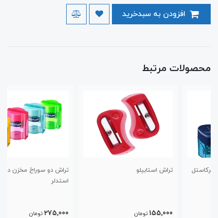
افزودن به سبدخرید
محصولات مرتبط
تراش استابیلو
تراش دو سوراخ مخزن دار رنگی
استدلر
275,000
155,000
تومان
تومان