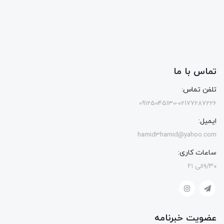
تماس با ما
تلفن تماس:
09125045130-02177287226
ایمیل:
hamid3hamid@yahoo.com
ساعات کاری:
۹/۳۰الی ۲۱
عضویت خبرنامه