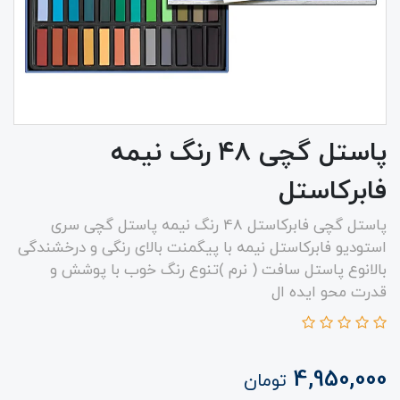
پاستل گچی‌ ۴۸ رنگ نیمه
فابرکاستل
پاستل گچی فابرکاستل 48 رنگ نیمه پاستل گچی سری
استودیو فابرکاستل نیمه با پیگمنت بالای رنگی و درخشندگی
بالانوع پاستل سافت ( نرم )تنوع رنگ خوب با پوشش و
قدرت محو ایده ال
4,950,000
تومان