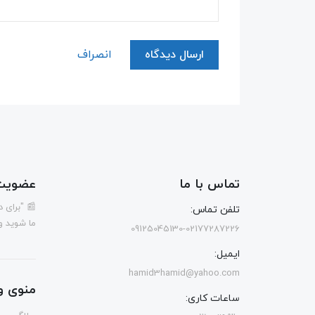
ارسال دیدگاه
انصراف
تماس با ما
عضویت 
📰 "برای 
تلفن تماس:
ما شوید و
09125045130-02177287226
ایمیل:
hamid3hamid@yahoo.com
منوی و
ساعات کاری: