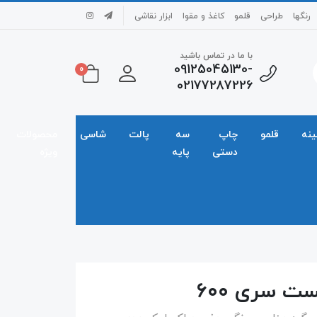
رنگها
طراحی
قلمو
کاغذ و مقوا
ابزار نقاشی
با ما در تماس باشید
09125045130-
0
02177287226
ینه
قلمو
چاپ
سه
پالت
شاسی
محصولات
دستی
پایه
ویژه
ت سری ۶۰۰