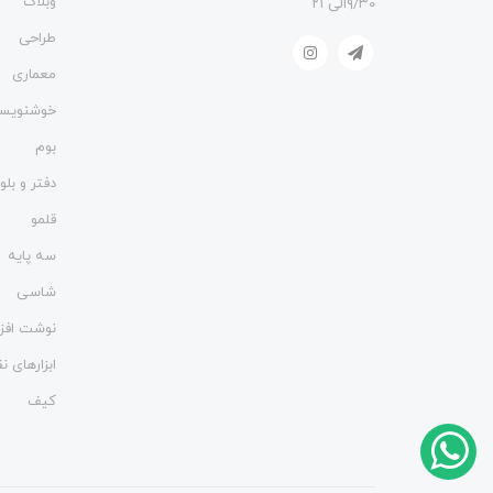
وبلاگ
۹/۳۰الی ۲۱
طراحی
معماری
خوشنویس
بوم
دفتر و بل
قلمو
سه پایه
شاسی
نوشت افزا
ابزارهای 
کیف