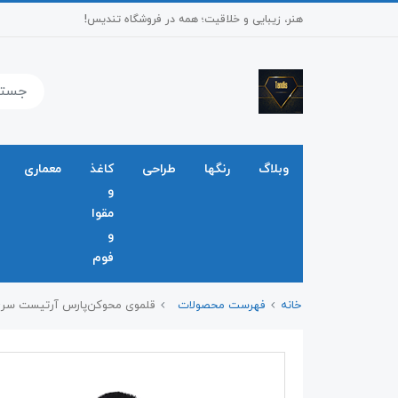
هنر، زیبایی و خلاقیت؛ همه در فروشگاه تندیس!
وبلاگ
رنگها
طراحی
کاغذ
معماری
و
مقوا
و
فوم
خانه
فهرست محصولات
قلموی محوکن‌پارس آرتیست سری ۰