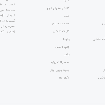
رنگها
است. ما با
کاغذ و مقوا و فوم
شناخته می‌
ابزارهای لاز
مداد
گسترده‌ای از
ی
مجسمه سازی
همراهی در س
کاردک نقاشی
زیبایی را کش
وک نقاشی
پتینه
چاپ دستی
پالت
محصولات ویژه
ر
جعبه چوبی ابزار
نقاشی
مکمل ها