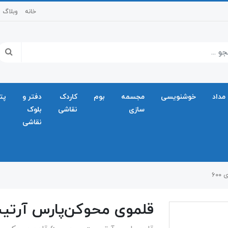
خانه
وبلاگ
مداد
خوشنویسی
مجسمه
بوم
کاردک
دفتر و
پت
سازی
نقاشی
بلوک
نقاشی
۶۰
قلموی محوکن‌پارس آرتیس