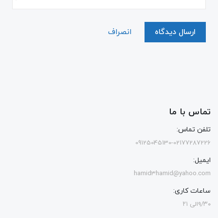
ارسال دیدگاه
انصراف
تماس با ما
تلفن تماس:
09125045130-02177287226
ایمیل:
hamid3hamid@yahoo.com
ساعات کاری:
۹/۳۰الی ۲۱