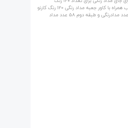
جعبه مداد رنگی چوبی با کیفیت مناسب دارای جای مداد رنگی برای تعداد ۱۲۰ رنگ
ابعاد:53*29*5 CM وزن:2کیلوگرم جنس:چوب همراه با کاور جعبه مداد رنگی 120 رنگ کارنو