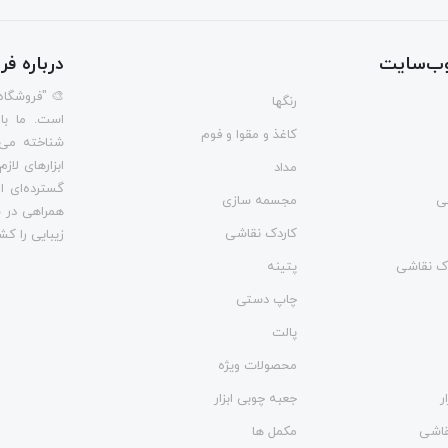
ب‌سایت
درباره ف
🎨 "فروشگاه
رنگها
است. ما با
کاغذ و مقوا و فوم
شناخته می‌
ابزارهای لاز
مداد
گسترده‌ای از
ی
مجسمه سازی
همراهی در س
کاردک نقاشی
زیبایی را کش
وک نقاشی
پتینه
چاپ دستی
پالت
محصولات ویژه
ر
جعبه چوبی ابزار
نقاشی
مکمل ها