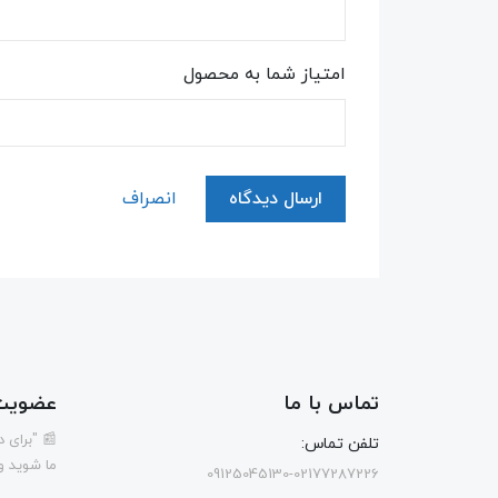
امتیاز شما به محصول
ارسال دیدگاه
انصراف
تماس با ما
عضویت 
📰 "برای 
تلفن تماس:
ما شوید و
09125045130-02177287226