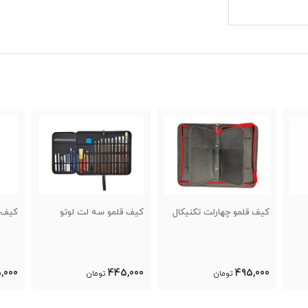
ال
کیف قلمو سه لت لوتو
کیف قلمو برزنتی پارس ارت
کیف ق
ارتی
5,000
245,000
445,000
تومان
تومان