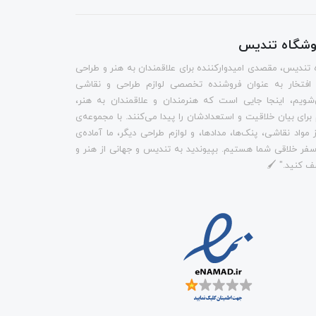
روشگاه تندیس
 تندیس، مقصدی امیدوارکننده برای علاقمندان به هنر و طراحی
 افتخار به عنوان فروشنده تخصصی لوازم طراحی و نقاشی
شویم، اینجا جایی است که هنرمندان و علاقمندان به هنر،
م برای بیان خلاقیت و استعدادشان را پیدا می‌کنند. با مجموعه‌ی
 مواد نقاشی، پنک‌ها، مدادها، و لوازم طراحی دیگر، ما آماده‌ی
فر خلاقی شما هستیم. بپیوندید به تندیس و جهانی از هنر و
ف کنید." 🖌️