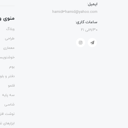
ایمیل:
hamid3hamid@yahoo.com
منوی و
ساعات کاری:
وبلاگ
۹/۳۰الی ۲۱
طراحی
معماری
خوشنویس
بوم
دفتر و بل
قلمو
سه پایه
شاسی
نوشت افزا
ابزارهای 