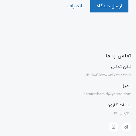
ارسال دیدگاه
انصراف
تماس با ما
تلفن تماس:
09125045130-02177287226
ایمیل:
hamid3hamid@yahoo.com
ساعات کاری:
۹/۳۰الی ۲۱