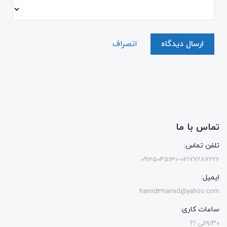
ارسال دیدگاه
انصراف
تماس با ما
تلفن تماس:
09125045130-02177287226
ایمیل:
hamid3hamid@yahoo.com
ساعات کاری:
۹/۳۰الی ۲۱