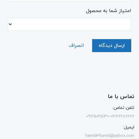
امتیاز شما به محصول
ارسال دیدگاه
انصراف
تماس با ما
تلفن تماس:
09125045130-02177287226
ایمیل:
hamid3hamid@yahoo.com