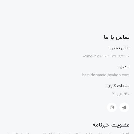
تماس با ما
تلفن تماس:
09125045130-02177287226
ایمیل:
hamid3hamid@yahoo.com
ساعات کاری:
۹/۳۰الی ۲۱
عضویت خبرنامه