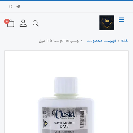
0
خانه
فهرست محصولات
چسبdm5وستا ۱۲۵ میل