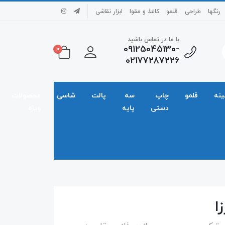
رنگها
طراحی
قلمو
کاغذ و مقوا
ابزار نقاشی
با ما در تماس باشید
09125045130-
0
02177287226
ینه
قلمو
چاپ
سه
پالت
شاسی
محصولات
دستی
پایه
ویژه
ا