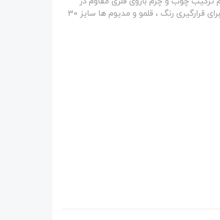
م ترکیب چوب و چرم بازوی فلزی مقاوم در
داخل جعبه به همراه پالت چوبی فضای زیاد برای قرارگیری رنگ ، قلمو و مدیوم ها سایز 30