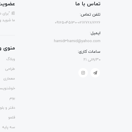
تماس با ما
عضویت 
📰 "برای 
تلفن تماس:
ما شوید و
09125045130-02177287226
ایمیل:
hamid3hamid@yahoo.com
منوی و
ساعات کاری:
وبلاگ
۹/۳۰الی ۲۱
طراحی
معماری
خوشنویس
بوم
دفتر و بل
قلمو
سه پایه