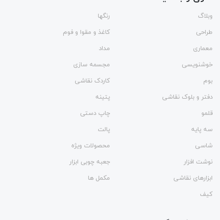
وبلاگ
رنگها
طراحی
کاغذ و مقوا و فوم
معماری
مداد
خوشنویسی
مجسمه سازی
بوم
کاردک نقاشی
دفتر و بلوک نقاشی
پتینه
قلمو
چاپ دستی
سه پایه
پالت
شاسی
محصولات ویژه
نوشت افزار
جعبه چوبی ابزار
ابزارهای نقاشی
مکمل ها
کیف