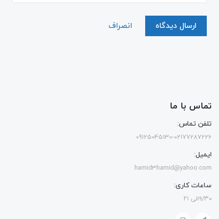
ارسال دیدگاه
انصراف
تماس با ما
تلفن تماس:
09125045130-02177287226
ایمیل:
hamid3hamid@yahoo.com
ساعات کاری:
۹/۳۰الی ۲۱