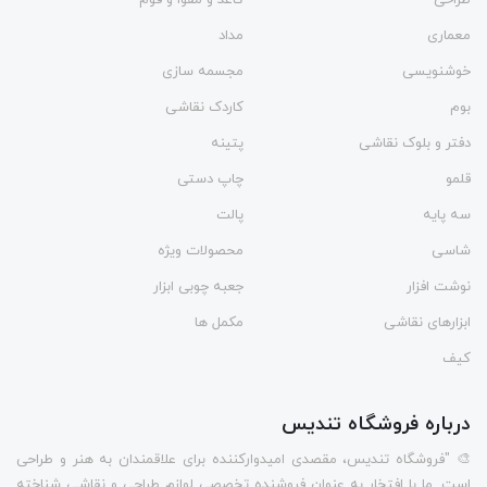
معماری
مداد
خوشنویسی
مجسمه سازی
بوم
کاردک نقاشی
دفتر و بلوک نقاشی
پتینه
قلمو
چاپ دستی
سه پایه
پالت
شاسی
محصولات ویژه
نوشت افزار
جعبه چوبی ابزار
ابزارهای نقاشی
مکمل ها
کیف
درباره فروشگاه تندیس
🎨 "فروشگاه تندیس، مقصدی امیدوارکننده برای علاقمندان به هنر و طراحی
است. ما با افتخار به عنوان فروشنده تخصصی لوازم طراحی و نقاشی شناخته