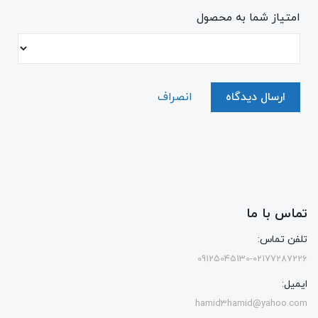
امتیاز شما به محصول
ارسال دیدگاه
انصراف
تماس با ما
تلفن تماس:
09125045130-02177287226
ایمیل:
hamid3hamid@yahoo.com