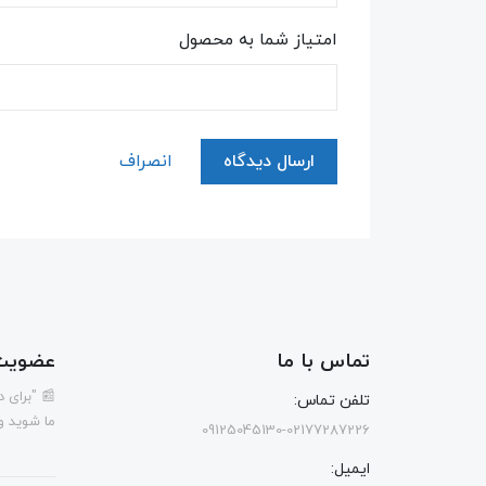
امتیاز شما به محصول
ارسال دیدگاه
انصراف
تماس با ما
عضویت 
📰 "برای 
تلفن تماس:
ما شوید و
09125045130-02177287226
ایمیل: