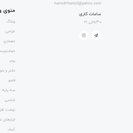
hamid3hamid@yahoo.com
منوی و
ساعات کاری:
وبلاگ
۹/۳۰الی ۲۱
طراحی
معماری
خوشنویس
بوم
دفتر و بل
قلمو
سه پایه
شاسی
نوشت افزا
ابزارهای 
کیف