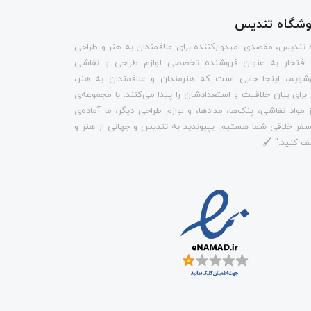
روشگاه تندیس
 تندیس، مقصدی امیدوارکننده برای علاقمندان به هنر و طراحی
 افتخار به عنوان فروشنده تخصصی لوازم طراحی و نقاشی
شویم، اینجا جایی است که هنرمندان و علاقمندان به هنر،
م برای بیان خلاقیت و استعدادشان را پیدا می‌کنند. با مجموعه‌ی
 مواد نقاشی، پنک‌ها، مدادها، و لوازم طراحی دیگر، ما آماده‌ی
فر خلاقی شما هستیم. بپیوندید به تندیس و جهانی از هنر و
ف کنید." 🖌️