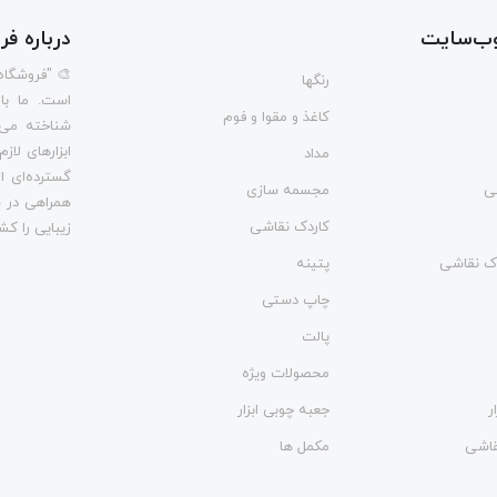
ب‌سایت
درباره ف
🎨 "فروشگاه
رنگها
است. ما با
کاغذ و مقوا و فوم
شناخته می‌
ابزارهای لاز
مداد
گسترده‌ای از
ی
مجسمه سازی
همراهی در س
کاردک نقاشی
زیبایی را کش
وک نقاشی
پتینه
چاپ دستی
پالت
محصولات ویژه
ر
جعبه چوبی ابزار
نقاشی
مکمل ها