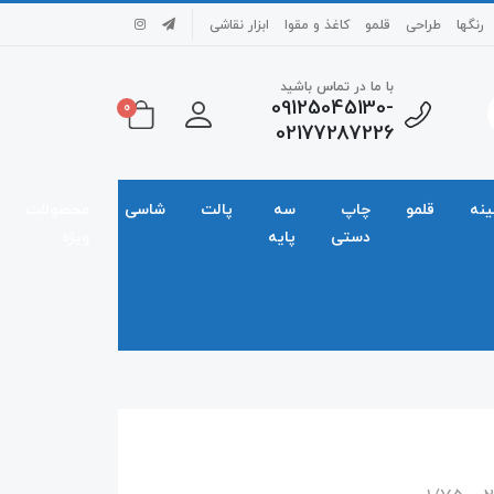
رنگها
طراحی
قلمو
کاغذ و مقوا
ابزار نقاشی
با ما در تماس باشید
09125045130-
0
02177287226
ینه
قلمو
چاپ
سه
پالت
شاسی
محصولات
دستی
پایه
ویژه