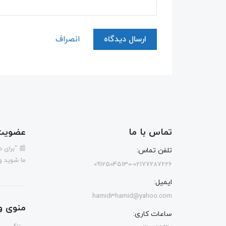
ارسال دیدگاه
انصراف
تماس با ما
عضویت 
📰 "برای 
تلفن تماس:
ما شوید و
09125045130-02177287226
ایمیل:
hamid3hamid@yahoo.com
منوی و
ساعات کاری: