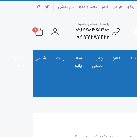
رنگها
طراحی
قلمو
کاغذ و مقوا
ابزار نقاشی
با ما در تماس باشید
09125045130-
0
02177287226
ینه
قلمو
چاپ
سه
پالت
شاسی
محصولات
دستی
پایه
ویژه