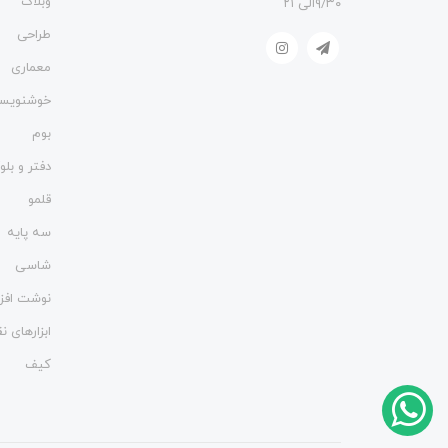
وبلاگ
۹/۳۰الی ۲۱
طراحی
معماری
خوشنویس
بوم
دفتر و بل
قلمو
سه پایه
شاسی
نوشت افزا
ابزارهای 
کیف