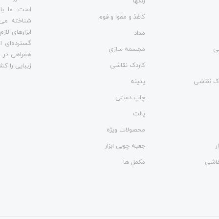
رنگها
است. ما با
کاغذ و مقوا و فوم
شناخته می‌
ابزارهای لاز
مداد
گسترده‌ای از
ی
مجسمه سازی
همراهی در س
کاردک نقاشی
زیبایی را کش
وک نقاشی
پتینه
چاپ دستی
پالت
محصولات ویژه
ر
جعبه چوبی ابزار
نقاشی
مکمل ها